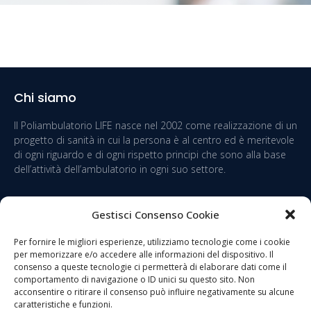
Chi siamo
Il Poliambulatorio LIFE nasce nel 2002 come realizzazione di un
progetto di sanità in cui la persona è al centro ed è meritevole
di ogni riguardo e di ogni rispetto principi che sono alla base
dell’attività dell’ambulatorio in ogni suo settore.
Gestisci Consenso Cookie
Link utili
Orari del
Per fornire le migliori esperienze, utilizziamo tecnologie come i cookie
poliambulatorio
per memorizzare e/o accedere alle informazioni del dispositivo. Il
consenso a queste tecnologie ci permetterà di elaborare dati come il
Servizi
comportamento di navigazione o ID unici su questo sito. Non
Lun – Ven 9.00 19.30
Medici
acconsentire o ritirare il consenso può influire negativamente su alcune
caratteristiche e funzioni.
Sab…..Chiuso