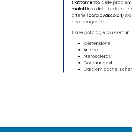
trattamento
delle proble
malattie
e disturbi del cuor
arterie (
cardiovascolari
) si
che congenite.
Tra le patologie più comuni
Ipertensione
Aritmie
Aterosclerosi
Coronaropaite
Cardiomiopatie isch