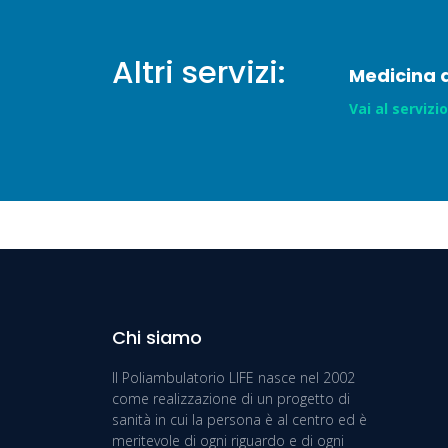
Altri servizi:
Medicina d
Vai al servizio
Chi siamo
Il Poliambulatorio LIFE nasce nel 2002
come realizzazione di un progetto di
sanità in cui la persona è al centro ed è
meritevole di ogni riguardo e di ogni