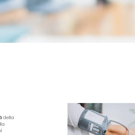
A
à
della
la
l