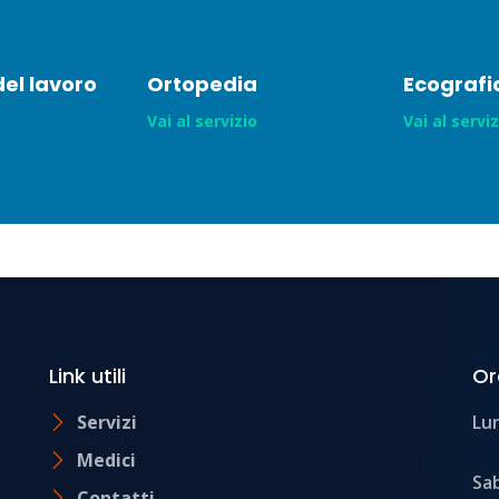
el lavoro
Ortopedia
Ecografi
Vai al servizio
Vai al servi
Link utili
Or
Servizi
Lun
Medici
Sa
Contatti