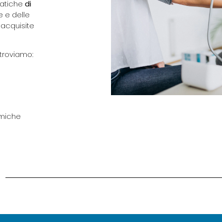
matiche
di
e e delle
a acquisite
 troviamo:
emiche